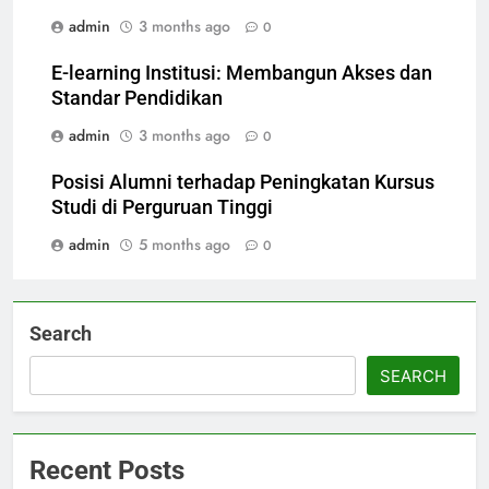
admin
3 months ago
0
E-learning Institusi: Membangun Akses dan
Standar Pendidikan
admin
3 months ago
0
Posisi Alumni terhadap Peningkatan Kursus
Studi di Perguruan Tinggi
admin
5 months ago
0
Search
SEARCH
Recent Posts